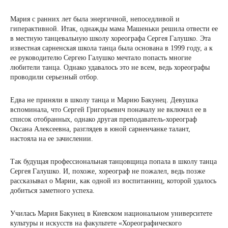
Мария с ранних лет была энергичной, непоседливой и
гиперактивной. Итак, однажды мама Машеньки решила отвести ее
в местную танцевальную школу хореографа Сергея Галушко. Эта
известная сарненская школа танца была основана в 1999 году, а к
ее руководителю Сергею Галушко мечтало попасть многие
любители танца. Однако удавалось это не всем, ведь хореографы
проводили серьезный отбор.
Едва не приняли в школу танца и Марию Бакунец. Девушка
вспоминала, что Сергей Григорьевич поначалу не включил ее в
список отобранных, однако другая преподаватель-хореограф
Оксана Алексеевна, разглядев в юной сарненчанке талант,
настояла на ее зачислении.
Так будущая профессиональная танцовщица попала в школу танца
Сергея Галушко. И, похоже, хореограф не пожалел, ведь позже
рассказывал о Марии, как одной из воспитанниц, которой удалось
добиться заметного успеха.
Училась Мария Бакунец в Киевском национальном университете
культуры и искусств на факультете «Хореографического