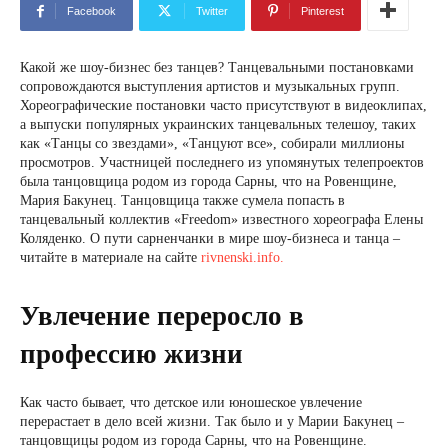
Facebook
Twitter
Pinterest
Какой же шоу-бизнес без танцев? Танцевальными постановками
сопровождаются выступления артистов и музыкальных групп.
Хореографические постановки часто присутствуют в видеоклипах,
а выпуски популярных украинских танцевальных телешоу, таких
как «Танцы со звездами», «Танцуют все», собирали миллионы
просмотров. Участницей последнего из упомянутых телепроектов
была танцовщица родом из города Сарны, что на Ровенщине,
Мария Бакунец. Танцовщица также сумела попасть в
танцевальный коллектив «Freedom» известного хореографа Елены
Коляденко. О пути сарненчанки в мире шоу-бизнеса и танца –
читайте в материале на сайте
rivnenski.info.
Увлечение переросло в
профессию жизни
Как часто бывает, что детское или юношеское увлечение
перерастает в дело всей жизни. Так было и у Марии Бакунец –
танцовщицы родом из города Сарны, что на Ровенщине.