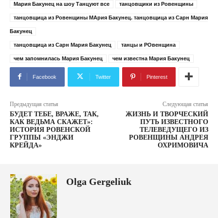
Мария Бакунец на шоу Танцуют все
танцовщики из Ровенщины
танцовщица из Ровенщины МАрия Бакунец. танцовщица из Сарн Мария
Бакунец
танцовщица из Сарн Мария Бакунец
танцы и РОвенщина
чем запомнилась Мария Бакунец
чем известна Мария Бакунец
Facebook
Twitter
Pinterest
Предыдущая статья
Следующая статья
БУДЕТ ТЕБЕ, ВРАЖЕ, ТАК,
ЖИЗНЬ И ТВОРЧЕСКИЙ
КАК ВЕДЬМА СКАЖЕТ»:
ПУТЬ ИЗВЕСТНОГО
ИСТОРИЯ РОВЕНСКОЙ
ТЕЛЕВЕДУЩЕГО ИЗ
ГРУППЫ «ЭНДЖИ
РОВЕНЩИНЫ АНДРЕЯ
КРЕЙДА»
ОХРИМОВИЧА
Olga Gergeliuk