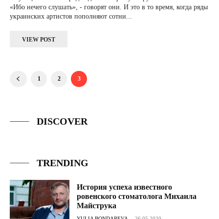
«Ибо нечего слушать», - говорят они. И это в то время, когда ряды
украинских артистов пополняют сотни...
VIEW POST
1
2
3
DISCOVER
TRENDING
История успеха известного
ровенского стоматолога Михаила
Майструка
YULIA BONDAREVA
-
26.05.2020