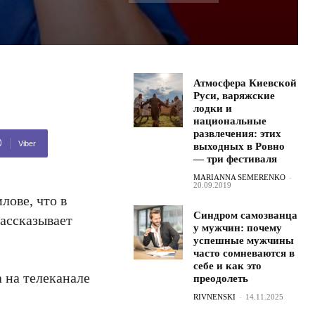
Атмосфера Киевской
Руси, варяжские
лодки и
национальные
развлечения: этих
Viber
выходных в Ровно
— три фестиваля
MARIANNA SEMERENKO
-
20.09.2019
лове, что в
Синдром самозванца
рассказывает
у мужчин: почему
успешные мужчины
часто сомневаются в
себе и как это
 на телеканале
преодолеть
RIVNENSKI
-
14.11.2025