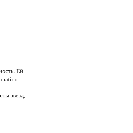
ность. Ей
mation.
еты звезд,