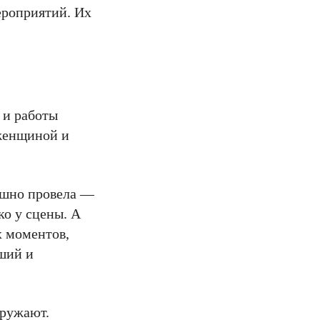
ероприятий. Их
 и работы
 женщиной и
пешно провела —
ко у сцены. А
х моментов,
оший и
кружают.