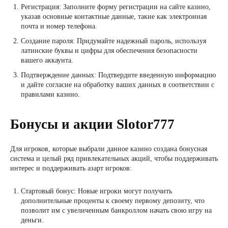
Регистрация: Заполните форму регистрации на сайте казино,
указав основные контактные данные, такие как электронная
почта и номер телефона.
Создание пароля: Придумайте надежный пароль, используя
латинские буквы и цифры для обеспечения безопасности
вашего аккаунта.
Подтверждение данных: Подтвердите введенную информацию
и дайте согласие на обработку ваших данных в соответствии с
правилами казино.
Бонусы и акции Slotor777
Для игроков, которые выбрали данное казино создана бонусная
система и целый ряд привлекательных акций, чтобы поддерживать
интерес и поддерживать азарт игроков:
Стартовый бонус: Новые игроки могут получить
дополнительные проценты к своему первому депозиту, что
позволит им с увеличенным банкроллом начать свою игру на
деньги.