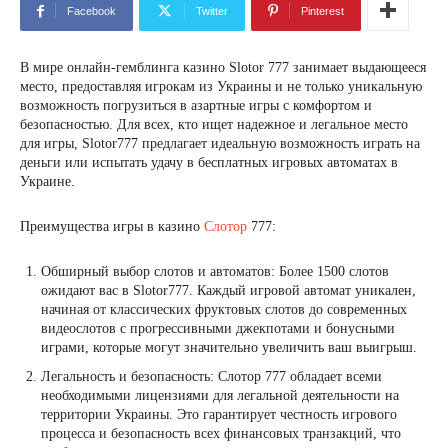
Facebook
Twitter
Pinterest
В мире онлайн-гемблинга казино Slotor 777 занимает выдающееся
место, предоставляя игрокам из Украины и не только уникальную
возможность погрузиться в азартные игры с комфортом и
безопасностью. Для всех, кто ищет надежное и легальное место
для игры, Slotor777 предлагает идеальную возможность играть на
деньги или испытать удачу в бесплатных игровых автоматах в
Украине.
Преимущества игры в казино
Слотор
777:
Обширный выбор слотов и автоматов: Более 1500 слотов
ожидают вас в Slotor777. Каждый игровой автомат уникален,
начиная от классических фруктовых слотов до современных
видеослотов с прогрессивными джекпотами и бонусными
играми, которые могут значительно увеличить ваш выигрыш.
Легальность и безопасность: Слотор 777 обладает всеми
необходимыми лицензиями для легальной деятельности на
территории Украины. Это гарантирует честность игрового
процесса и безопасность всех финансовых транзакций, что