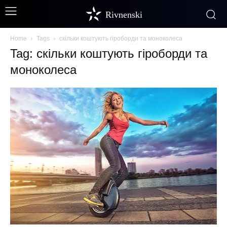
Rivnenski
Home
Tags
скільки коштують гіроборди та моноколеса
Tag: скільки коштують гіроборди та
моноколеса