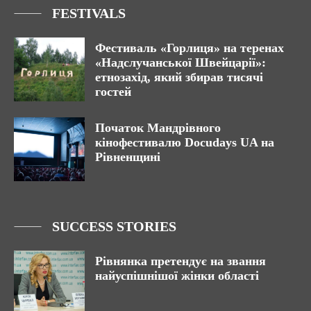
FESTIVALS
Фестиваль «Горлиця» на теренах
«Надслучанської Швейцарії»:
етнозахід, який збирав тисячі
гостей
Початок Мандрівного
кінофестивалю Docudays UA на
Рівненщині
SUCCESS STORIES
Рівнянка претендує на звання
найуспішнішої жінки області