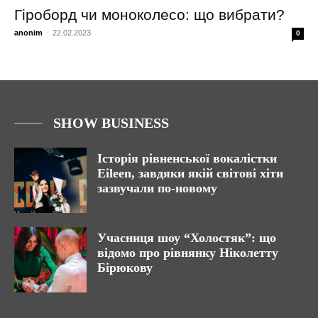
Гіроборд чи моноколесо: що вибрати?
anonim
-
22.02.2023
0
SHOW BUSINESS
Історія рівненської вокалістки
Eileen, завдяки якій світові хіти
зазвучали по-новому
Учасниця шоу “Холостяк”: що
відомо про рівнянку Ніколетту
Бірюкову