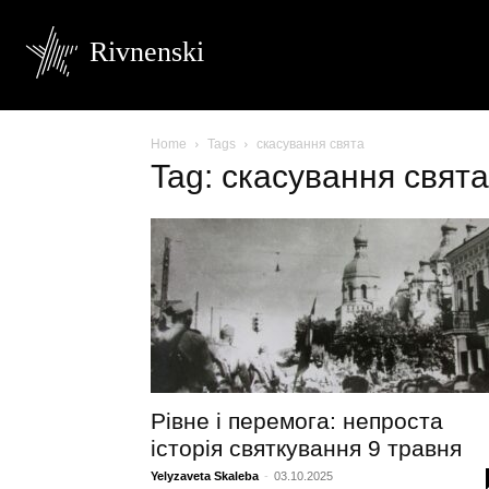
Rivnenski
Home
Tags
скасування свята
Tag: скасування свята
Рівне і перемога: непроста
історія святкування 9 травня
Yelyzaveta Skaleba
-
03.10.2025