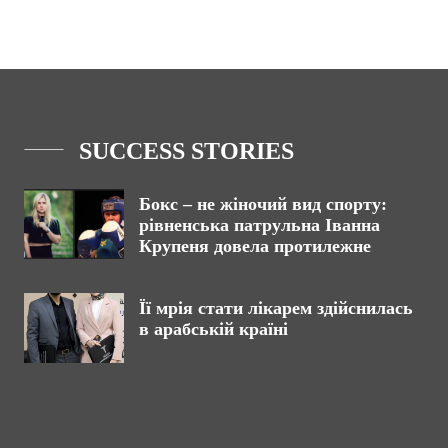
SUCCESS STORIES
Бокс – не жіночий вид спорту:
рівненська патрульна Іванна
Крупеня довела протилежне
Її мрія стати лікарем здійснилась
в арабській країні