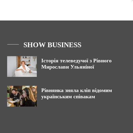
SHOW BUSINESS
Історія телеведучої з Рівного
Мирослави Ульяніної
Рівнянка зняла кліп відомим
українським співакам