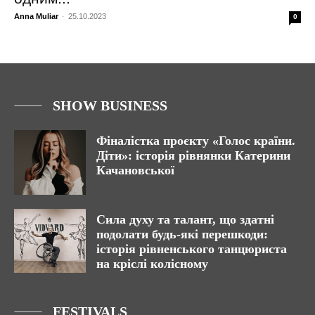
Anna Muliar
-
25.10.2023
0
SHOW BUSINESS
Фіналістка проєкту «Голос країни.
Діти»: історія рівнянки Катерини
Качановської
Сила духу та талант, що здатні
подолати будь-які перешкоди:
історія рівненського танцюриста
на кріслі колісному
FESTIVALS