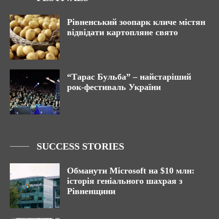
Рівненський зоопарк кличе містян
відвідати картопляне свято
“Тарас Бульба” – найстаріший
рок-фестиваль України
SUCCESS STORIES
Обманути Microsoft на $10 млн:
історія геніального шахрая з
Рівненщини