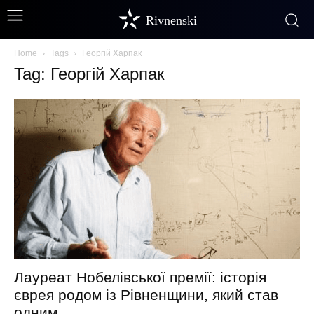
Rivnenski
Home
Tags
Георгій Харпак
Tag: Георгій Харпак
Лауреат Нобелівської премії: історія
єврея родом із Рівненщини, який став
одним...