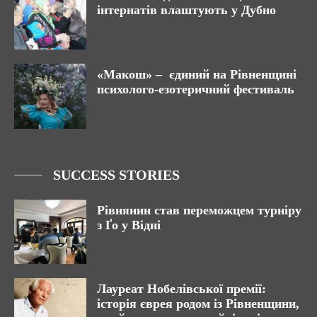
інтернатів влаштують у Дубно
«Макош» – єдиний на Рівненщині
психолого-езотеричний фестиваль
SUCCESS STORIES
Рівнянин став переможцем турніру
з Ґо у Відні
Лауреат Нобелівської премії:
історія єврея родом із Рівненщини,