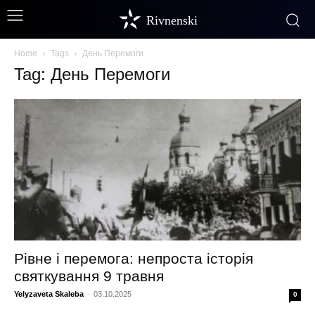
Rivnenski
Home
Tags
День Перемоги
Tag: День Перемоги
Рівне і перемога: непроста історія
святкування 9 травня
Yelyzaveta Skaleba
-
03.10.2025
0