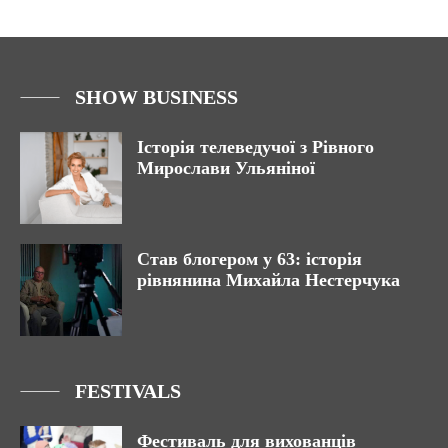
SHOW BUSINESS
Історія телеведучої з Рівного
Мирослави Ульяніної
Став блогером у 63: історія
рівнянина Михайла Нестерчука
FESTIVALS
Фестиваль для вихованців