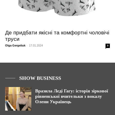
Де придбати якісні та комфортні чоловічі
труси
Olga Gergeliuk
-
17.01.2024
0
SHOW BUSINESS
Вразила Леді Гагу: історія зіркової
рівненської вчительки з вокалу
Олени Українець