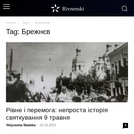
Rivnenski
Home
Tags
Брежнєв
Tag: Брежнєв
Рівне і перемога: непроста історія
святкування 9 травня
Yelyzaveta Skaleba
-
03.10.2025
0