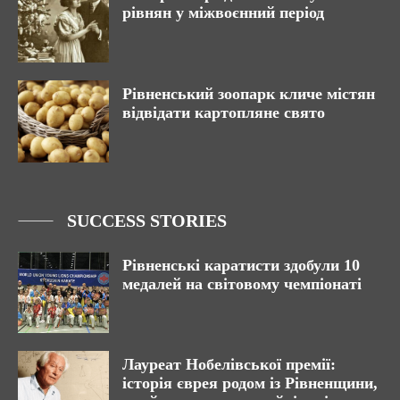
рівнян у міжвоєнний період
Рівненський зоопарк кличе містян
відвідати картопляне свято
SUCCESS STORIES
Рівненські каратисти здобули 10
медалей на світовому чемпіонаті
Лауреат Нобелівської премії:
історія єврея родом із Рівненщини,