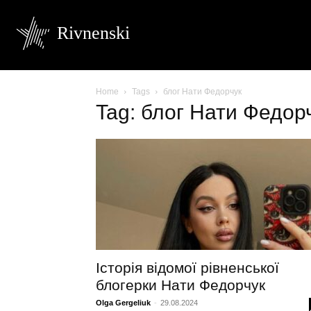
Rivnenski
Home
Tags
блог Нати Федорчук
Tag: блог Нати Федор
Історія відомої рівненської
блогерки Нати Федорчук
Olga Gergeliuk
-
29.08.2024