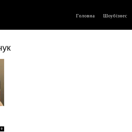
Головна
Шоубізнес
чук
0