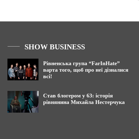
SHOW BUSINESS
Рівненська група “FarInHate”
варта того, щоб про неї дізналися
всі!
Став блогером у 63: історія
рівнянина Михайла Нестерчука