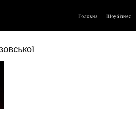
Головна
Шоубізнес
зовської