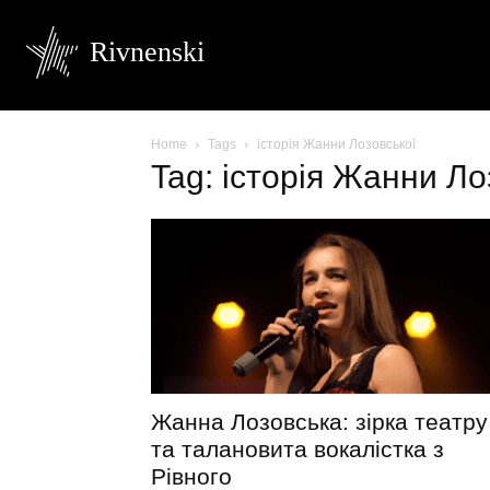
Rivnenski
Home
Tags
історія Жанни Лозовської
Tag: історія Жанни Ло
Жанна Лозовська: зірка театру
та талановита вокалістка з
Рівного