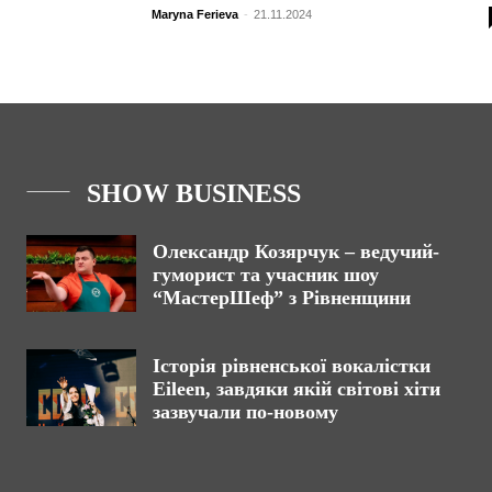
Maryna Ferieva
-
21.11.2024
SHOW BUSINESS
Олександр Козярчук – ведучий-
гуморист та учасник шоу
“МастерШеф” з Рівненщини
Історія рівненської вокалістки
Eileen, завдяки якій світові хіти
зазвучали по-новому