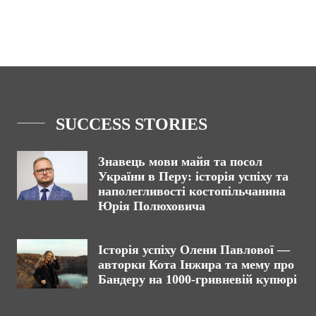
SUCCESS STORIES
Знавець мови майя та посол
України в Перу: історія успіху та
наполегливості костопільчанина
Юрія Полюховича
Історія успіху Олени Павлової —
авторки Кота Інжира та мему про
Бандеру на 1000-гривневій купюрі