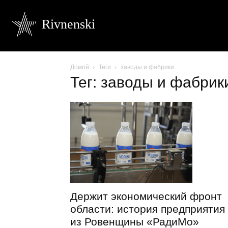
Rivnenski
Домой
Теги
заводы и фабрики
Тег: заводы и фабрик
Держит экономический фронт
области: история предприятия
из Ровенщины «РадиМо»