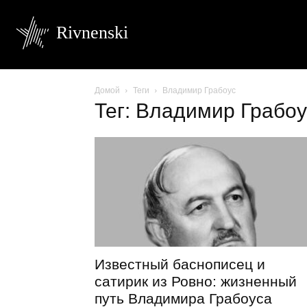
Rivnenski
Домой
Теги
Владимир Грабоус
Тег: Владимир Грабоу
Известный баснописец и
сатирик из Ровно: жизненный
путь Владимира Грабоуса