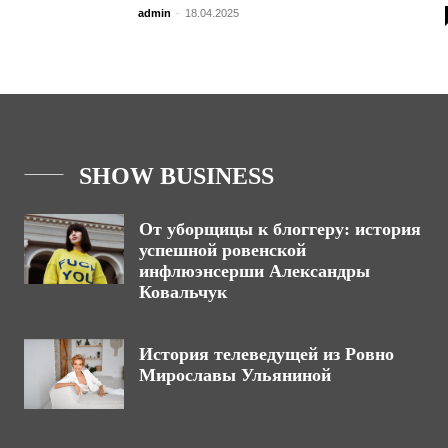
admin
-
18.04.2025
SHOW BUSINESS
От уборщицы к блоггеру: история
успешной ровенской
инфлюэнсерши Александры
Ковальчук
История телеведущей из Ровно
Мирославы Ульяниной