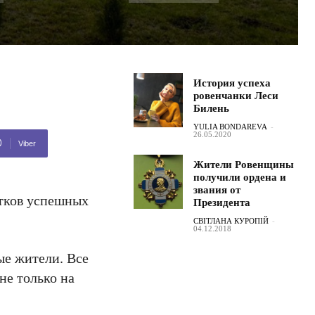
История успеха
ровенчанки Леси
Билень
YULIA BONDAREVA
-
26.05.2020
Viber
Жители Ровенщины
получили ордена и
звания от
ятков успешных
Президента
СВІТЛАНА КУРОПІЙ
-
04.12.2018
ые жители. Все
не только на