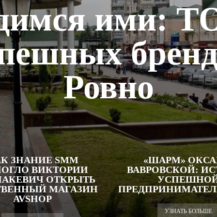
димся ими: Т
спешных бренд
Ровно
К ЗНАНИЕ SMM
«ШАРМ» ОКС
ОГЛО ВИКТОРИИ
ВАВРОВСКОЙ: И
АКЕВИЧ ОТКРЫТЬ
УСПЕШНО
ТВЕННЫЙ МАГАЗИН
ПРЕДПРИНИМАТЕ
AVSHOP
УЗНАТЬ БОЛЬШЕ