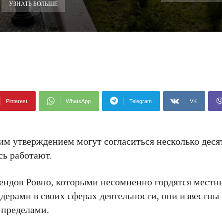
УЗНАТЬ БОЛЬШЕ
Pinterest
WhatsApp
Telegram
VK
ким утверждением могут согласиться несколько дес
сь работают.
ендов Ровно, которыми несомненно гордятся местн
ерами в своих сферах деятельности, они известны 
 пределами.