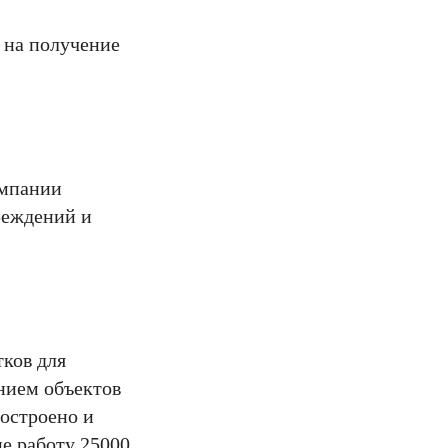
 на получение
омпании
реждений и
тков для
нием объектов
построено и
е работу 25000