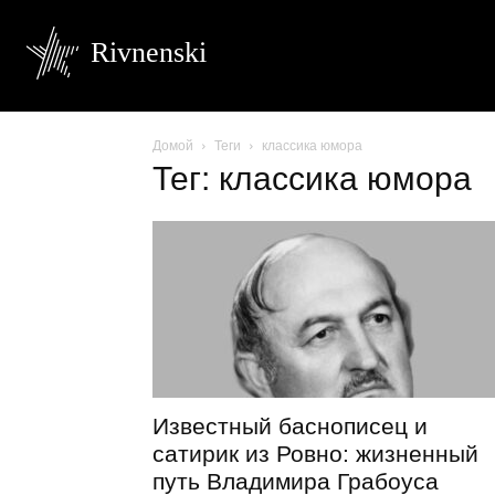
Rivnenski
Домой
Теги
классика юмора
Тег: классика юмора
Известный баснописец и
сатирик из Ровно: жизненный
путь Владимира Грабоуса