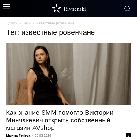
Rivnenski
Домой
Теги
известные ровенчане
Тег: известные ровенчане
Как знание SMM помогло Виктории
Минчакевич открыть собственный
магазин AVshop
Maryna Ferieva
-
03.03.2026
0