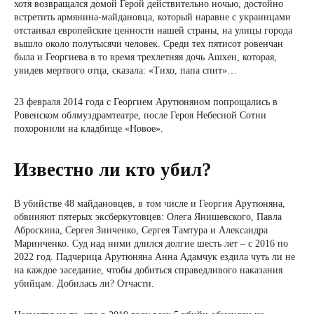
хотя возвращался домой Герой действительно ночью, достойно
встретить армянина-майдановца, который наравне с украинцами
отстаивал европейские ценности нашей страны, на улицы города
вышло около полутысячи человек. Среди тех пятисот ровенчан
была и Георгиева в то время трехлетняя дочь Ашхен, которая,
увидев мертвого отца, сказала: «Тихо, папа спит»…
23 февраля 2014 года с Георгием Арутюняном попрощались в
Ровенском облмуздрамтеатре, после Героя Небесной Сотни
похоронили на кладбище «Новое».
Известно ли кто убил?
В убийстве 48 майдановцев, в том числе и Георгия Арутюняна,
обвиняют пятерых эксберкутовцев: Олега Янишевского, Павла
Аброскина, Сергея Зинченко, Сергея Тамтура и Александра
Маринченко. Суд над ними длился долгие шесть лет – с 2016 по
2022 год. Падчерица Арутюняна Анна Адамчук ездила чуть ли не
на каждое заседание, чтобы добиться справедливого наказания
убийцам. Добилась ли? Отчасти.