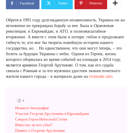
Facebook
Twitter
Pinterest
Обретя в 1991 году долгожданную независимость, Украина ни на
мгновение не прекращала борьбу за нее. Была и Оранжевая
революция, и Евромайдан, и АТО, и полномасштабное
вторжение. А вместе с этим были и потери: гибли и продолжают
гибнуть те, кто мог бы творить новейшую историю нашего
государства, но… Но единственное, что они могут теперь, – это
болеть за будущее Украины с небес. Одним из Героев, жизнь
которого оборвалась во время событий на площади в 2014 году,
является армянин Георгий Арутюнян. О том, как его судьба
связала с Ровным и за что мужчина удостоен звания почетного
жителя нашего города – в материале далее на
rivnenski.info
.
Немного биографии
Участие Георгия Арутюняна в Евромайдане
Смерть Героя Небесной Сотни
Известно ли кто убил?
Память о Георгии Арутюняне