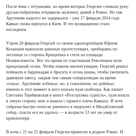
После боев с тетушками, во время которых Георгию сломали руку,
друзья-побратимы отправили мужчину домой в Ровно. Но там
Арутюнян надолго не задержался – уже 17 февраля 2014 года
Кавказ снова вернулся в Киев. И это возвращение стало
последним.
Утром 20 февраля Георгий со своим однопартийцем Юрием
Коханцем выносили раненых протестующих, пробираясь по
лестнице со стороны Крещатика к стеле на площади
Независимости. Все это время по участникам Революции вели
прицельный огонь. Чтобы помочь митингующим, Георгий решил
побежать к баррикадам и бросить в огонь шины, чтобы увеличить
дымовую завесу, закрыв тем самым спецназовцам на время
«глаза». Арутюнян побежал, но, к сожалению, не добежал:
именно в этот момент в него попала пуля снайпера. Как пишет
Светлана Терейковская в книге «Розстріляна гідність», пуля вошла
в левую сторону шеи и вышла с правого плеча Кавказа. И хотя
собратья быстро отнесли раненого в медпункт в Михайловский
собор, спасти его не удалось — в возрасте 53 лет он умер от
кровопотери.
В ночь с 21 на 22 февраля Георгия привезли в родное Ровно. И