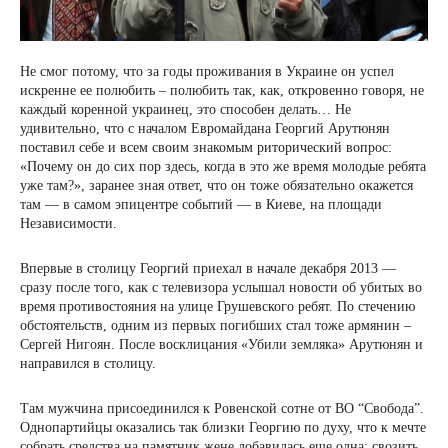
Не смог потому, что за годы проживания в Украине он успел
искренне ее полюбить – полюбить так, как, откровенно говоря, не
каждый коренной украинец, это способен делать… Не
удивительно, что с началом Евромайдана Георгий Арутюнян
поставил себе и всем своим знакомым риторический вопрос:
«Почему он до сих пор здесь, когда в это же время молодые ребята
уже там?», заранее зная ответ, что он тоже обязательно окажется
там — в самом эпицентре событий — в Киеве, на площади
Независимости.
Впервые в столицу Георгий приехал в начале декабря 2013 —
сразу после того, как с телевизора услышал новости об убитых во
время противостояния на улице Грушевского ребят. По стечению
обстоятельств, одним из первых погибших стал тоже армянин –
Сергей Нигоян. После восклицания «Убили земляка» Арутюнян и
направился в столицу.
Там мужчина присоединился к Ровенской сотне от ВО “Свобода”.
Однопартийцы оказались так близки Георгию по духу, что к мечте
собрать средства на памятник жене добавилась еще одна: свозить