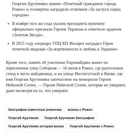
Георгия Арутюняна звание «Почетный гражданин города
Ровно» и посмертно наградили отличием «За заслуги перед
городом».
В ноябре того же года указом президента мужчину
официально признали Героем Украины и отметили орденом
«Золотая Звезда».
В 2015 году патриарх УПЦ КП Филарет наградил Героя
почетной медалью «За жертвенность и любовь к Украине»
Кроме того, память об участнике Евромайдана живет на
пересечении улиц Соборная — 16 июля в Ровно, где расположен
стенд в честь майдановца, и на улице Институтской в Киеве, где
имя Георгия Арутюняна запечатлено на мемориале Героев
Небесной Сотни, — Героев Небесной Сотни, которые не умирают,
даже несмотря на то, что умирают.
биографии известных ровенчан
воины с Ровно
Георгий Арутюнян
Георгий Арутюнян биография
Георгий Арутюнян история жизни
Георгий Арутюнян с Ровно