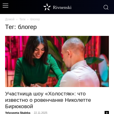
Rivnenski
Домой
Теги
блогер
Тег: блогер
Участница шоу «Холостяк»: что
известно о ровенчанке Николетте
Бирюковой
Yelyzaveta Skaleba
-
22.11.2025
0