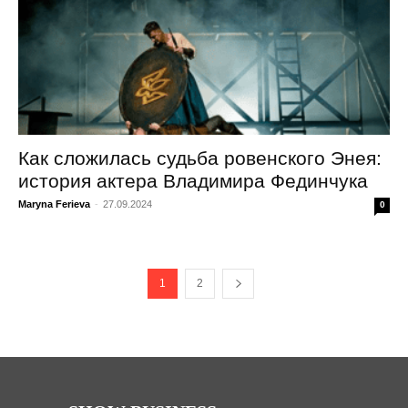
Как сложилась судьба ровенского Энея:
история актера Владимира Фединчука
Maryna Ferieva
-
27.09.2024
0
1
2