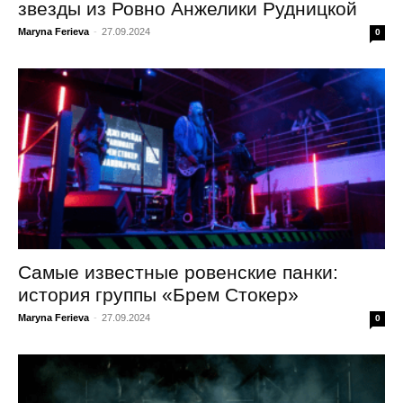
звезды из Ровно Анжелики Рудницкой
Maryna Ferieva
-
27.09.2024
0
Самые известные ровенские панки:
история группы «Брем Стокер»
Maryna Ferieva
-
27.09.2024
0