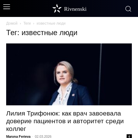
Rivnenski
Домой
Теги
известные люди
Тег: известные люди
Лилия Трифонюк: как врач завоевала
доверие пациентов и авторитет среди
коллег
Maryna Ferieva
-
02.03.2026
0