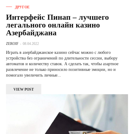
ДРУГОЕ
Интерфейс Пинап – лучшего
легального онлайн казино
Азербайджана
ZEROIF
-
08.04.2022
Играть в азербайджанское казино сейчас можно с любого
устройства без ограничений по длительности сессии, выбору
автоматов и количеству ставок. А сделать так, чтобы азартное
развлечение не только приносило позитивные эмоции, но и
помогало увеличить личные...
VIEW POST