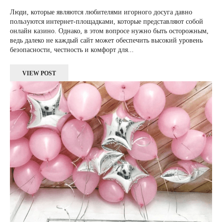
Люди, которые являются любителями игорного досуга давно
пользуются интернет-площадками, которые представляют собой
онлайн казино. Однако, в этом вопросе нужно быть осторожным,
ведь далеко не каждый сайт может обеспечить высокий уровень
безопасности, честность и комфорт для...
VIEW POST