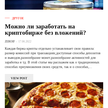
ДРУГОЕ
Можно ли заработать на
криптобирже без вложений?
ZEROIF
-
17.06.2022
Каждая биржа крипты отдельно устанавливает свои правила:
размер комиссий при транзакциях;доступные способы депозитов
и выводов;разнообразие монет;разнообразие активностей для
заработка и тд. В этой статье мы расскажем как о традиционных
способах приумножения своих средств, так и о способах,...
VIEW POST