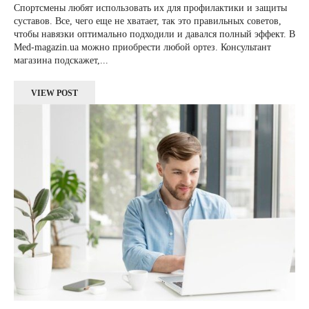
Спортсмены любят использовать их для профилактики и защиты
суставов. Все, чего еще не хватает, так это правильных советов,
чтобы навязки оптимально подходили и давался полный эффект. В
Med-magazin.ua можно приобрести любой ортез. Консультант
магазина подскажет,...
VIEW POST