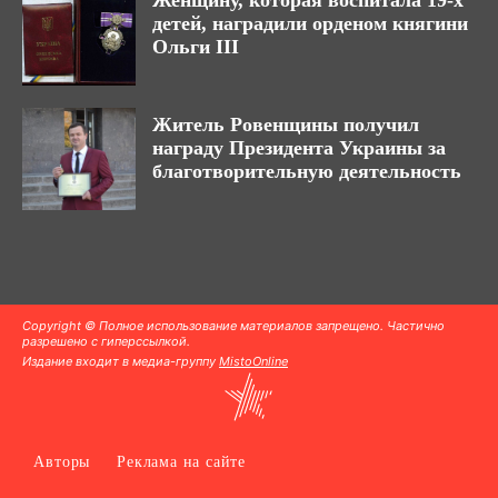
Женщину, которая воспитала 19-х
детей, наградили орденом княгини
Ольги III
Житель Ровенщины получил
награду Президента Украины за
благотворительную деятельность
Copyright © Полное использование материалов запрещено. Частично
разрешено с гиперссылкой.
Издание входит в медиа-группу
MistoOnline
Авторы
Реклама на сайте