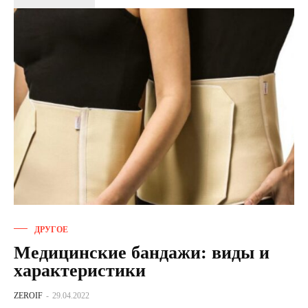
ДРУГОЕ
Медицинские бандажи: виды и
характеристики
ZEROIF
-
29.04.2022