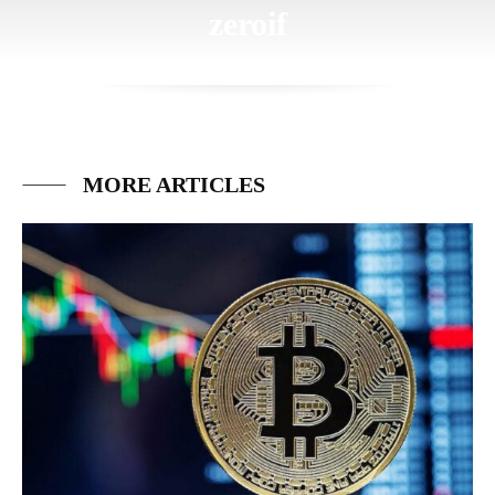
zeroif
MORE ARTICLES