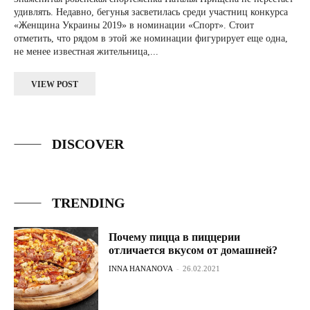
удивлять. Недавно, бегунья засветилась среди участниц конкурса
«Женщина Украины 2019» в номинации «Спорт». Стоит
отметить, что рядом в этой же номинации фигурирует еще одна,
не менее известная жительница,...
VIEW POST
DISCOVER
TRENDING
Почему пицца в пиццерии
отличается вкусом от домашней?
INNA HANANOVA
-
26.02.2021