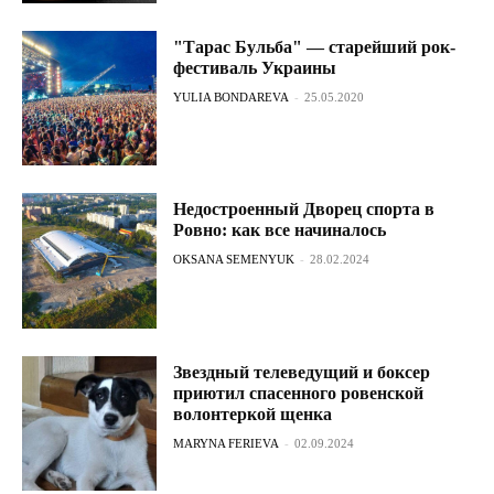
"Тарас Бульба" — старейший рок-
фестиваль Украины
YULIA BONDAREVA
-
25.05.2020
Недостроенный Дворец спорта в
Ровно: как все начиналось
OKSANA SEMENYUK
-
28.02.2024
Звездный телеведущий и боксер
приютил спасенного ровенской
волонтеркой щенка
MARYNA FERIEVA
-
02.09.2024