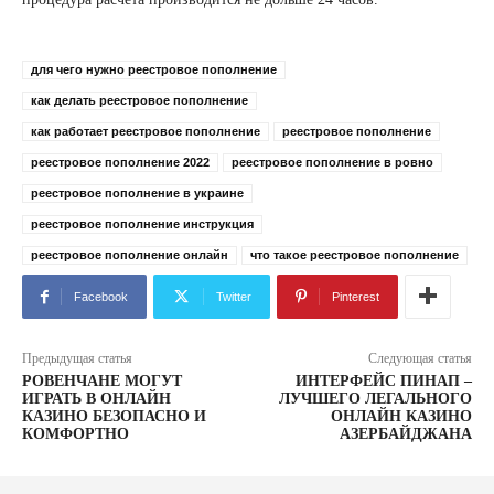
для чего нужно реестровое пополнение
как делать реестровое пополнение
как работает реестровое пополнение
реестровое пополнение
реестровое пополнение 2022
реестровое пополнение в ровно
реестровое пополнение в украине
реестровое пополнение инструкция
реестровое пополнение онлайн
что такое реестровое пополнение
Facebook
Twitter
Pinterest
Предыдущая статья
Следующая статья
РОВЕНЧАНЕ МОГУТ
ИНТЕРФЕЙС ПИНАП –
ИГРАТЬ В ОНЛАЙН
ЛУЧШЕГО ЛЕГАЛЬНОГО
КАЗИНО БЕЗОПАСНО И
ОНЛАЙН КАЗИНО
КОМФОРТНО
АЗЕРБАЙДЖАНА