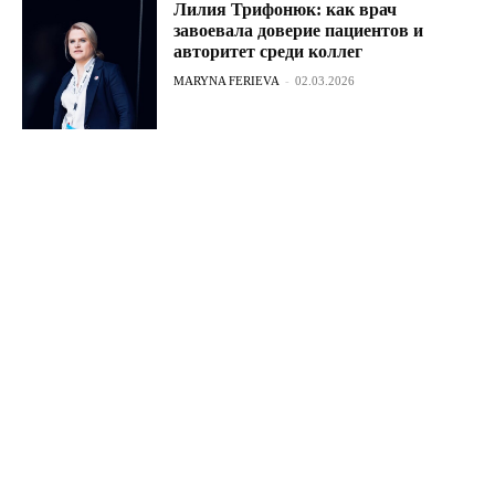
Лилия Трифонюк: как врач
завоевала доверие пациентов и
авторитет среди коллег
MARYNA FERIEVA
-
02.03.2026