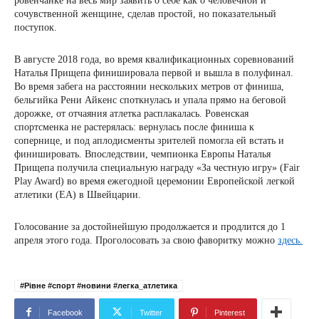
ровенчанке на весь мир заявить о себе как о человечной и
сочувственной женщине, сделав простой, но показательный
поступок.
В августе 2018 года, во время квалификационных соревнований
Наталья Прищепа финишировала первой и вышла в полуфинал.
Во время забега на расстоянии нескольких метров от финиша,
бельгийка Рени Айкенс споткнулась и упала прямо на беговой
дорожке, от отчаяния атлетка расплакалась. Ровенская
спортсменка не растерялась: вернулась после финиша к
сопернице, и под аплодисменты зрителей помогла ей встать и
финишировать. Впоследствии, чемпионка Европы Наталья
Прищепа получила специальную награду «За честную игру» (Fair
Play Award) во время ежегодной церемонии Европейской легкой
атлетики (ЕА) в Швейцарии.
Голосование за достойнейшую продолжается и продлится до 1
апреля этого года. Проголосовать за свою фаворитку можно
здесь.
#Рівне #спорт #новини #легка_атлетика
Facebook
Twitter
Pinterest