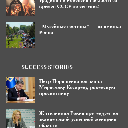
традиция в Ровенской области со
времен СССР до сегодня?
"Музейные гостины" — изюминка
Ровно
SUCCESS STORIES
Петр Порошенко наградил
Мирославу Косареву, ровенскую
просвитянку
Жительница Ровно претендует на
звание самой успешной женщины
области