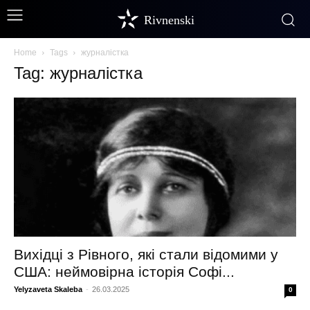
Rivnenski
Home
Tags
журналістка
Tag: журналістка
Вихідці з Рівного, які стали відомими у
США: неймовірна історія Софі...
Yelyzaveta Skaleba
-
26.03.2025
0