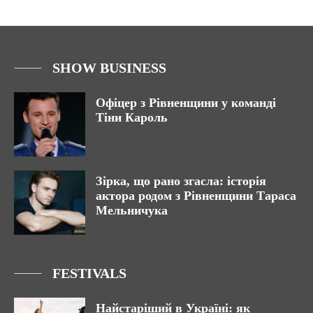
SHOW BUSINESS
Офіцер з Рівненщини у команді
Тіни Кароль
Зірка, що рано згасла: історія
актора родом з Рівненщини Тараса
Мельничука
FESTIVALS
Найстаріший в Україні: як