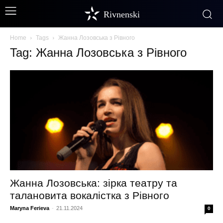
Rivnenski
Home
Tags
Жанна Лозовська з Рівного
Tag: Жанна Лозовська з Рівного
Жанна Лозовська: зірка театру та
талановита вокалістка з Рівного
Maryna Ferieva
-
21.11.2024
0