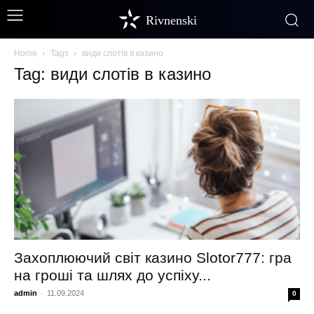
Rivnenski
Home
Tags
види слотів в казино
Tag: види слотів в казино
Захоплюючий світ казино Slotor777: гра
на гроші та шлях до успіху...
admin
-
11.09.2024
0