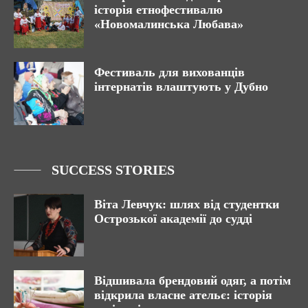
історія етнофестивалю
«Новомалинська Любава»
Фестиваль для вихованців
інтернатів влаштують у Дубно
SUCCESS STORIES
Віта Левчук: шлях від студентки
Острозької академії до судді
Відшивала брендовий одяг, а потім
відкрила власне ательє: історія