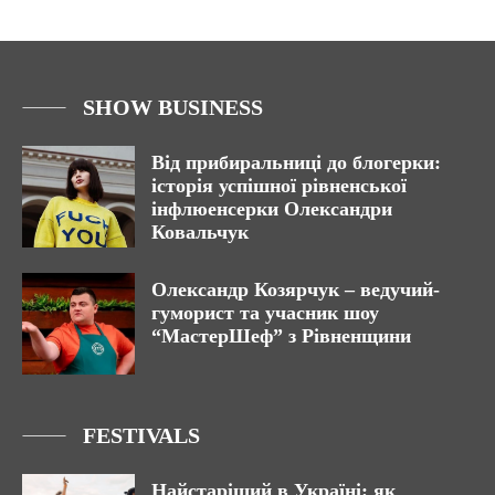
SHOW BUSINESS
Від прибиральниці до блогерки:
історія успішної рівненської
інфлюенсерки Олександри
Ковальчук
Олександр Козярчук – ведучий-
гуморист та учасник шоу
“МастерШеф” з Рівненщини
FESTIVALS
Найстаріший в Україні: як