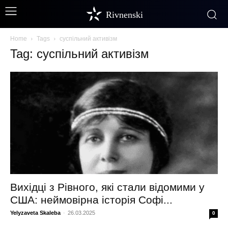
Rivnenski
Home
Tags
суспільний активізм
Tag: суспільний активізм
Вихідці з Рівного, які стали відомими у
США: неймовірна історія Софі...
Yelyzaveta Skaleba
-
26.03.2025
0