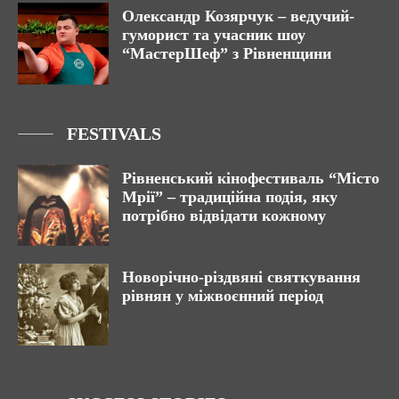
Олександр Козярчук – ведучий-
гуморист та учасник шоу
“МастерШеф” з Рівненщини
FESTIVALS
Рівненський кінофестиваль “Місто
Мрії” – традиційна подія, яку
потрібно відвідати кожному
Новорічно-різдвяні святкування
рівнян у міжвоєнний період