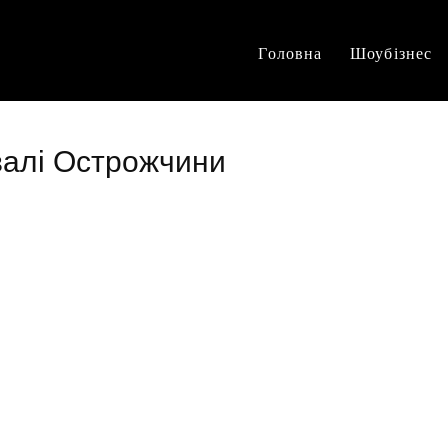
Головна
Шоубізнес
валі Острожчини