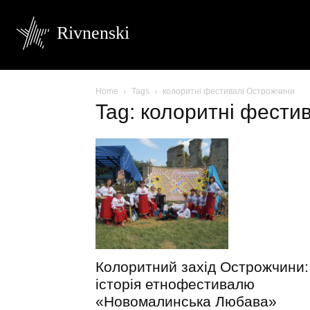
Rivnenski
Home
Tags
колоритні фестивалі Острожчини
Tag: колоритні фести
Колоритний захід Острожчини:
історія етнофестивалю
«Новомалинська Любава»