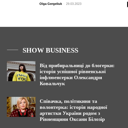
Olga Gergeliuk
-
29.03.2023
SHOW BUSINESS
Від прибиральниці до блогерки:
історія успішної рівненської
інфлюенсерки Олександри
Ковальчук
Співачка, політикиня та
волонтерка: історія народної
артистки України родом з
Рівненщини Оксани Білозір