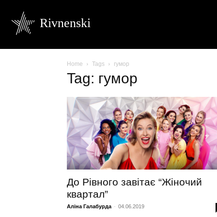
Rivnenski
Home
Tags
гумор
Tag: гумор
До Рівного завітає “Жіночий
квартал”
Аліна Галабурда
-
04.06.2019