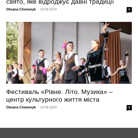
свято, яке відроджує давні традиції
Oksana Chemeryk
-
19.09.2024
0
Фестиваль «Рівне. Літо. Музика» –
центр культурного життя міста
Oksana Chemeryk
-
19.09.2024
0