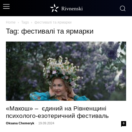
Rivnenski
Home
Tags
фестивалі та ярмарки
Tag: фестивалі та ярмарки
«Макош» – єдиний на Рівненщині
психолого-езотеричний фестиваль
Oksana Chemeryk
-
19.09.2024
0