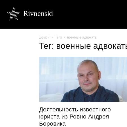
Rivnenski
Домой
Теги
военные адвокаты
Тег: военные адвокат
Деятельность известного
юриста из Ровно Андрея
Боровика