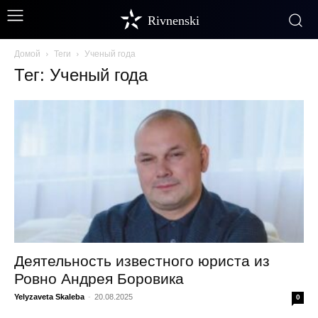
Rivnenski
Домой
Теги
Ученый года
Тег: Ученый года
Деятельность известного юриста из
Ровно Андрея Боровика
Yelyzaveta Skaleba
-
20.08.2025
0