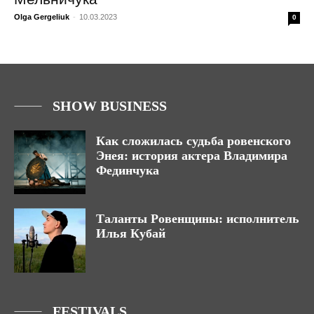
Olga Gergeliuk
-
10.03.2023
0
SHOW BUSINESS
Как сложилась судьба ровенского
Энея: история актера Владимира
Фединчука
Таланты Ровенщины: исполнитель
Илья Кубай
FESTIVALS