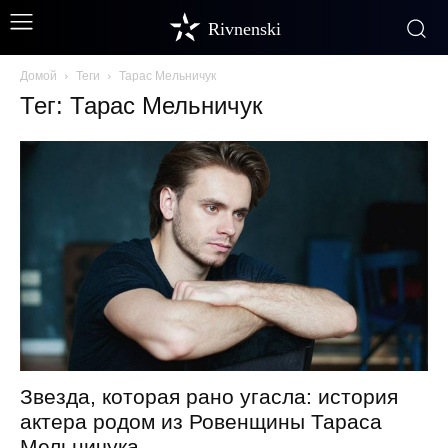
Rivnenski
Домой
Теги
Тарас Мельничук
Тег: Тарас Мельничук
Звезда, которая рано угасла: история
актера родом из Ровенщины Тараса
Мельничука