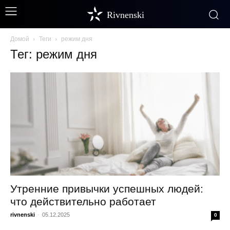
Rivnenski
Домой
Теги
режим дня
Тег: режим дня
Утренние привычки успешных людей:
что действительно работает
rivnenski
-
05.12.2025
0