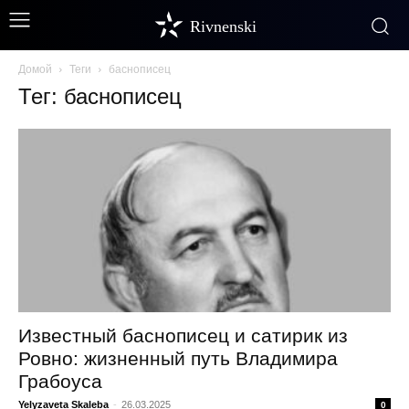
Rivnenski
Домой
Теги
баснописец
Тег: баснописец
Известный баснописец и сатирик из
Ровно: жизненный путь Владимира
Грабоуса
Yelyzaveta Skaleba
-
26.03.2025
0