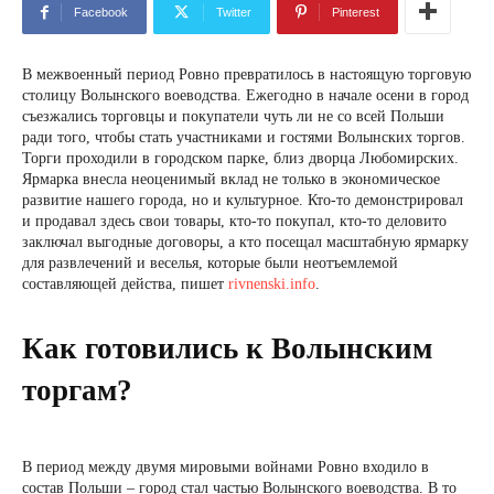
Facebook
Twitter
Pinterest
В межвоенный период Ровно превратилось в настоящую торговую
столицу Волынского воеводства. Ежегодно в начале осени в город
съезжались торговцы и покупатели чуть ли не со всей Польши
ради того, чтобы стать участниками и гостями Волынских торгов.
Торги проходили в городском парке, близ дворца Любомирских.
Ярмарка внесла неоценимый вклад не только в экономическое
развитие нашего города, но и культурное. Кто-то демонстрировал
и продавал здесь свои товары, кто-то покупал, кто-то деловито
заключал выгодные договоры, а кто посещал масштабную ярмарку
для развлечений и веселья, которые были неотъемлемой
составляющей действа, пишет
rivnenski.info
.
Как готовились к Волынским
торгам?
В период между двумя мировыми войнами Ровно входило в
состав Польши – город стал частью Волынского воеводства. В то