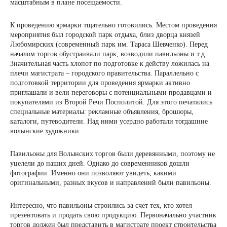
масштабным в плане посещаемости.
К проведению ярмарки тщательно готовились. Местом проведения
мероприятия был городской парк отдыха, близ дворца князей
Любомирских (современный парк им. Тараса Шевченко). Перед
началом торгов обустраивали парк, возводили павильоны и т.д.
Значительная часть хлопот по подготовке к действу ложилась на
плечи магистрата – городского правительства. Параллельно с
подготовкой территории для проведения ярмарки активно
приглашали и вели переговоры с потенциальными продавцами и
покупателями из Второй Речи Посполитой. Для этого печатались
специальные материалы: рекламные объявления, брошюры,
каталоги, путеводители. Над ними усердно работали тогдашние
волынские художники.
Павильоны для Волынских торгов были деревянными, поэтому не
уцелели до наших дней. Однако до современников дошли
фотографии. Именно они позволяют увидеть, какими
оригинальными, разных вкусов и направлений были павильоны.
Интересно, что павильоны строились за счет тех, кто хотел
презентовать и продать свою продукцию. Первоначально участник
торгов должен был представить в магистрате проект строительства