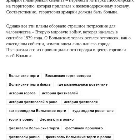
ярмарки планировали сменить – перенести из парка Любомирских
на территорию. которая прилегала к железнодорожному вокзалу.
Соответственно, территория ярмарки должна быть больше.
Однако все эти планы оборвало страшное потрясение для
человечества – Вторую мировую войну, которая началась в
сентябре 1939 года. О Волынских торгах остался отголосок, как о
ежегодном событии, изменившем лицо нашего города.
Превратила его из провинциального городка в центр торговли
всей Волыни.
Волынские торги
Волынские торги история
Волынские торги факты
где развлекались ровенчане
история торгов
история фестивалей
история фестивалей в роно
история фестиваля
как проводили Волынские торги
куда ходили ровенчане
торги в ровно
фестивали в ровно
фестивали Волынские торги
фестивали прошлого
фестивали ровно
фестиваль Волынские торги в ровно