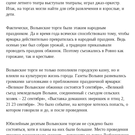
сцене летнего театра выступали театралы, играл джаз-оркестр.
Итак, на торгах могли найти для себя развлечения и взрослые, и
дети.
Фактически, Волынские торги были этаким народным
праздником. Да и время года всячески способствовало тому, чтобы
ярмарка действительно превратилась в народный праздник. Ведь
осенью уже был собран урожай, а традиции приказывали
проводить праздник обжинок. Поэтому съезжались в Ровно как
горожане, так и крестьяне.
Волынские торги не только пополняли городскую казну, но и
влияли на культурную жизнь города. Газеты Волыни развевались
громкими заголовками о приближении праздничной ярмарки:
«Великие Волынские обжинки состоятся 9 сентября», «Великий
съезд земледельцев Волыни, соединенный с съездом сельских
хозяек – 22 сентября», «Выставка домашних зверюшек и птиц 2,
21 23 сентября». Это было событие, на которое хотелось попасть, о
котором говорили и до, и после проведения.
Юбилейным десятым Волынским торгам не суждено было
состояться, хотя и планы на них были большие. Место проведения