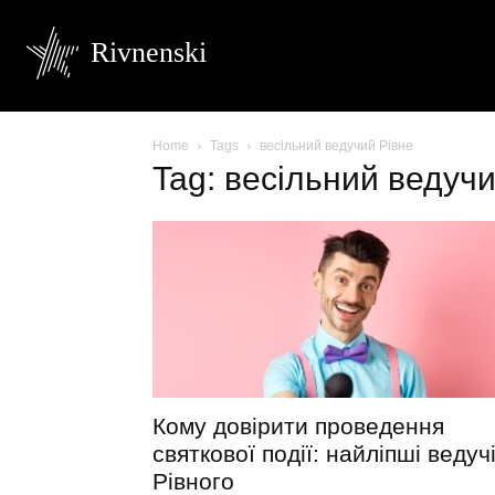
Rivnenski
Home
Tags
весільний ведучий Рівне
Tag: весільний ведучи
Кому довірити проведення
святкової події: найліпші ведуч
Рівного