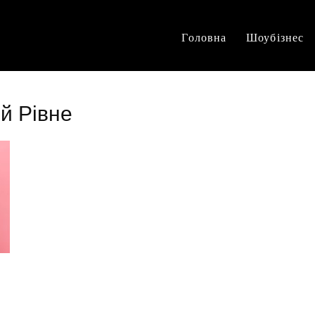
Головна
Шоубізнес
й Рівне
і