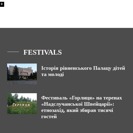
0
FESTIVALS
Історія рівненського Палацу дітей
та молоді
Фестиваль «Горлиця» на теренах
«Надслучанської Швейцарії»:
етнозахід, який збирав тисячі
гостей