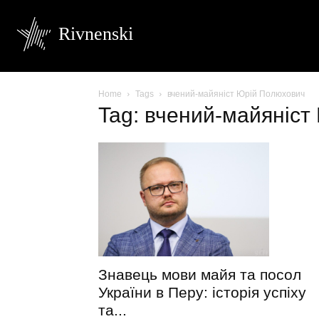
Rivnenski
Home
Tags
вчений-майяніст Юрій Полюхович
Tag: вчений-майяніс
Знавець мови майя та посол
України в Перу: історія успіху
та...