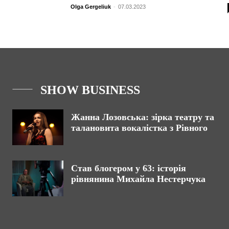
Olga Gergeliuk
-
07.03.2023
SHOW BUSINESS
Жанна Лозовська: зірка театру та
талановита вокалістка з Рівного
Став блогером у 63: історія
рівнянина Михайла Нестерчука