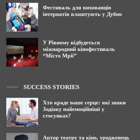
Фестиваль для вихованців
інтернатів влаштують у Дубно
У Рівному відбудеться
міжнародний кінофестиваль
“Місто Мрії”
SUCCESS STORIES
Хто краде ваше серце: які знаки
Зодіаку найемоційніші у
стосунках?
Актор театру та кіно, уродженець