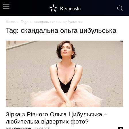
Rivnenski
Home
Tags
скандальна ольга цибульська
Tag: скандальна ольга цибульська
Зірка з Рівного Ольга Цибульська –
любителька відвертих фото?
Iryna Semerenko
-
14.04.2021
0