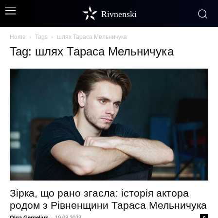
Rivnenski
Home
Tags
шлях Тараса Мельничука
Tag: шлях Тараса Мельничука
Зірка, що рано згасла: історія актора
родом з Рівненщини Тараса Мельничука
Olga Gergeliuk
-
10.03.2023
0