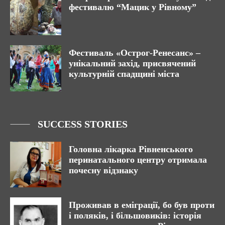
фестивалю “Мацик у Рівному”
Фестиваль «Острог-Ренесанс» –
унікальний захід, присвячений
культурній спадщині міста
SUCCESS STORIES
Головна лікарка Рівненського
перинатального центру отримала
почесну відзнаку
Проживав в еміграції, бо був проти
і поляків, і більшовиків: історія