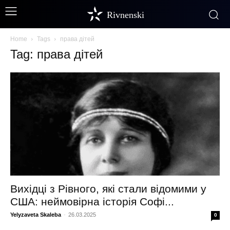
Rivnenski
Home
Tags
права дітей
Tag: права дітей
Вихідці з Рівного, які стали відомими у
США: неймовірна історія Софі...
Yelyzaveta Skaleba
-
26.03.2025
0