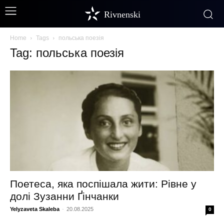
Rivnenski
Home
Tags
польська поезія
Tag: польська поезія
Поетеса, яка поспішала жити: Рівне у
долі Зузанни Ґінчанки
Yelyzaveta Skaleba
-
20.08.2025
0