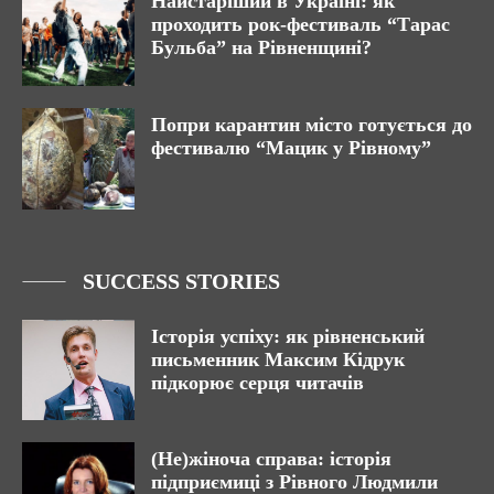
Найстаріший в Україні: як
проходить рок-фестиваль “Тарас
Бульба” на Рівненщині?
Попри карантин місто готується до
фестивалю “Мацик у Рівному”
SUCCESS STORIES
Історія успіху: як рівненський
письменник Максим Кідрук
підкорює серця читачів
(Не)жіноча справа: історія
підприємиці з Рівного Людмили