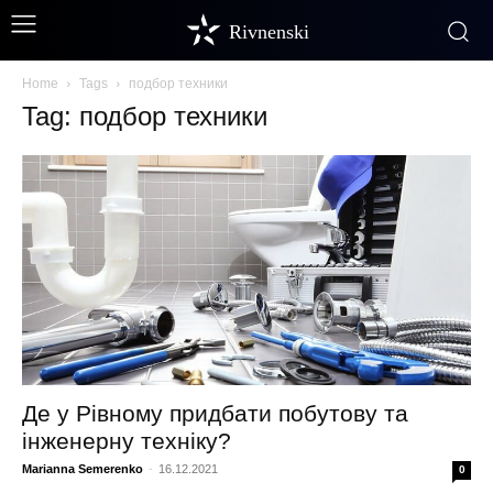
Rivnenski
Home
Tags
подбор техники
Tag: подбор техники
Де у Рівному придбати побутову та
інженерну техніку?
Marianna Semerenko
-
16.12.2021
0