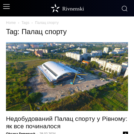
Rivnenski
Home
Tags
Палац спорту
Tag: Палац спорту
Недобудований Палац спорту у Рівному:
як все починалося
Oksana Semenyuk
-
28.02.2024
0