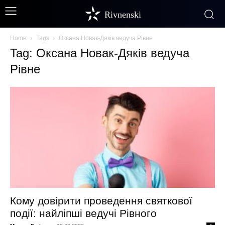
Rivnenski
Home
Tags
Оксана Новак-Дяків ведуча Рівне
Tag: Оксана Новак-Дяків ведуча
Рівне
Кому довірити проведення святкової
події: найліпші ведучі Рівного