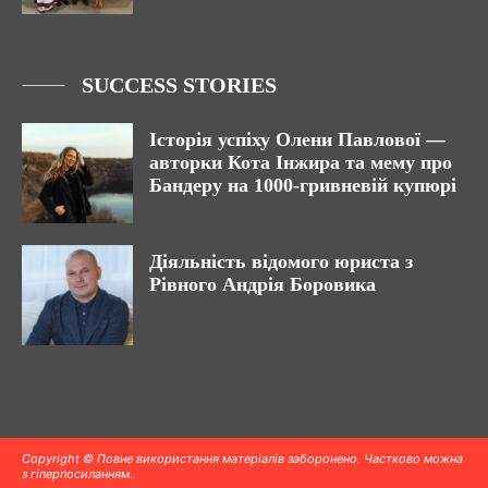
SUCCESS STORIES
Історія успіху Олени Павлової —
авторки Кота Інжира та мему про
Бандеру на 1000-гривневій купюрі
Діяльність відомого юриста з
Рівного Андрія Боровика
Copyright © Повне використання матеріалів заборонено. Частково можна
з гіперпосиланням.