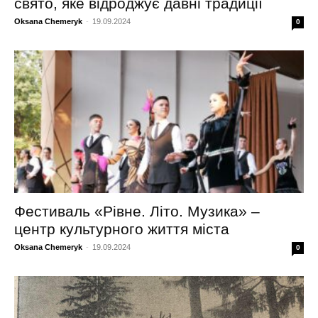
свято, яке відроджує давні традиції
Oksana Chemeryk
-
19.09.2024
0
Фестиваль «Рівне. Літо. Музика» –
центр культурного життя міста
Oksana Chemeryk
-
19.09.2024
0