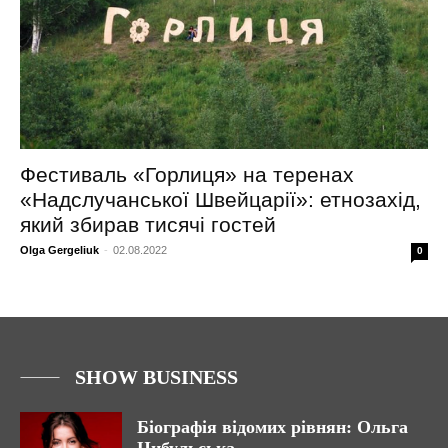
Фестиваль «Горлиця» на теренах
«Надслучанської Швейцарії»: етнозахід,
який збирав тисячі гостей
Olga Gergeliuk
-
02.08.2022
0
SHOW BUSINESS
Біографія відомих рівнян: Ольга
Цибульська