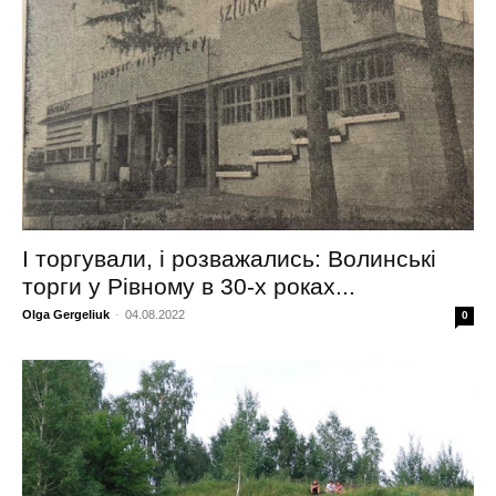
І торгували, і розважались: Волинські
торги у Рівному в 30-х роках...
Olga Gergeliuk
-
04.08.2022
0