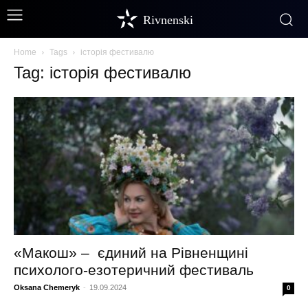
Rivnenski
Home
Tags
історія фестивалю
Tag: історія фестивалю
«Макош» – єдиний на Рівненщині
психолого-езотеричний фестиваль
Oksana Chemeryk
-
19.09.2024
0