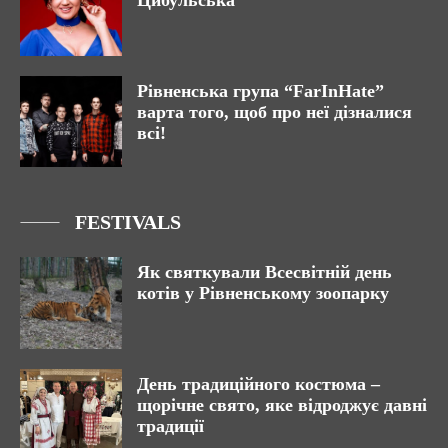
Рівненська група “FarInHate”
варта того, щоб про неї дізналися
всі!
FESTIVALS
Як святкували Всесвітній день
котів у Рівненському зоопарку
День традиційного костюма –
щорічне свято, яке відроджує давні
традиції