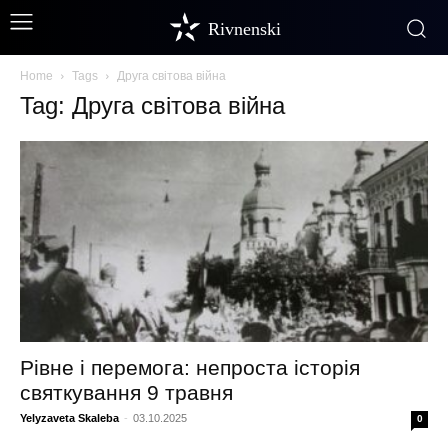
Rivnenski
Home
Tags
Друга світова війна
Tag: Друга світова війна
Рівне і перемога: непроста історія
святкування 9 травня
Yelyzaveta Skaleba
-
03.10.2025
0