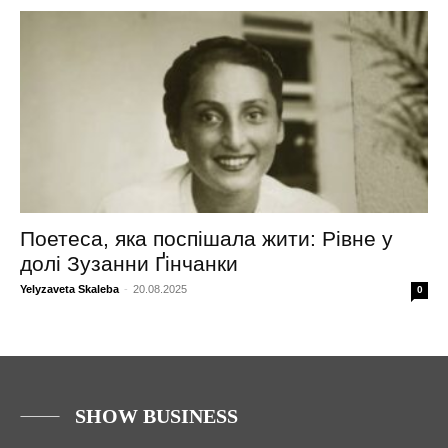
Поетеса, яка поспішала жити: Рівне у
долі Зузанни Ґінчанки
Yelyzaveta Skaleba
-
20.08.2025
0
SHOW BUSINESS